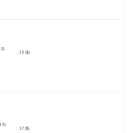
 El
25 ($)
 El
17 ($)