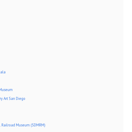
cala
y Museum
y Art San Diego
 Railroad Museum (SDMRM)