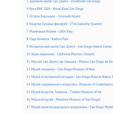
3
Деловой центр Сан-Диего – Downtown San Diego
4
База ВМС США – Naval Base San Diego
5
Остров Коронадо – Coronado Island
6
Квартал Газовых фонарей – (The Gaslamp Quarter)
7
Маленькая Италия – Little Italy
8
Парк Бальбоа – Balboa Park
9
Исторический центр Сан-Диего – San Diego History Center
10
Храм мармонов – California Mormon Temple
11
Миссия Сан-Диего-де-Алькала – Mission San Diego de Al
12
Музей человека – San Diego Museum of Man
13
Музей естественной истории – San Diego Natural Histor
14
Музей современного искусства – Museum of Contemporar
15
Музей искусств Тимкена – Timken Museum of Art
16
Морской музей – Maritime Museum of San Diego)
17
Музей железнодорожного моделизма – San Diego Model