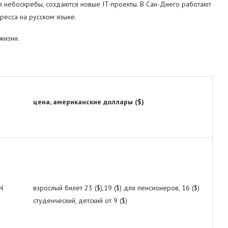
я небоскребы, создаются новые IT-проекты. В Сан-Диего работают
ресса на русском языке.
жизни.
цена, американские доллары ($)
N
взрослый билет 23 ($),19 ($) для пенсионеров, 16 ($)
студенческий, детский от 9 ($)