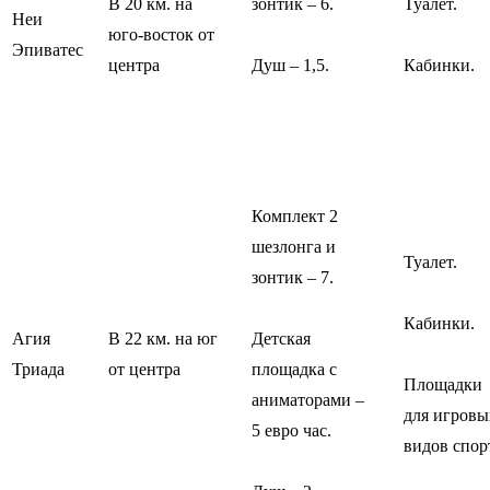
В 20 км. на
зонтик – 6.
Туалет.
Неи
юго-восток от
Эпиватес
центра
Душ – 1,5.
Кабинки.
Комплект 2
шезлонга и
Туалет.
зонтик – 7.
Кабинки.
Агия
В 22 км. на юг
Детская
Триада
от центра
площадка с
Площадки
аниматорами –
для игровы
5 евро час.
видов спор