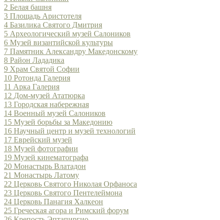
2
Белая башня
3
Площадь Аристотеля
4
Базилика Святого Дмитрия
5
Археологический музей Салоников
6
Музей византийской культуры
7
Памятник Александру Македонскому
8
Район Лададика
9
Храм Святой Софии
10
Ротонда Галерия
11
Арка Галерия
12
Дом-музей Ататюрка
13
Городская набережная
14
Военный музей Салоников
15
Музей борьбы за Македонию
16
Научный центр и музей технологий
17
Еврейский музей
18
Музей фотографии
19
Музей кинематографа
20
Монастырь Влатадон
21
Монастырь Латому
22
Церковь Святого Николая Орфаноса
23
Церковь Святого Пентелеймона
24
Церковь Панагия Халкеон
25
Греческая агора и Римский форум
26
Крепость Эптапиргио