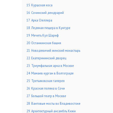
15
Куршская коса
16
Сочинский дендрарий
17
Арка Стеллера​
18
Ледяная пещера в Кунгуре
19
Мечеть Кул Шариф
20
Останкинская башня
21
Новодевичий женский монастырь
22
Екатерининский дворец
23
Триумфальная арка в Москве
24
Мамаев курган в Волгограде
25
Третьяковская галерея
26
Красная поляна в Сочи
27
Большой театр в Москве
28
Вантовые мосты во Владивостоке
29
Архитектурный ансамбль Кижи