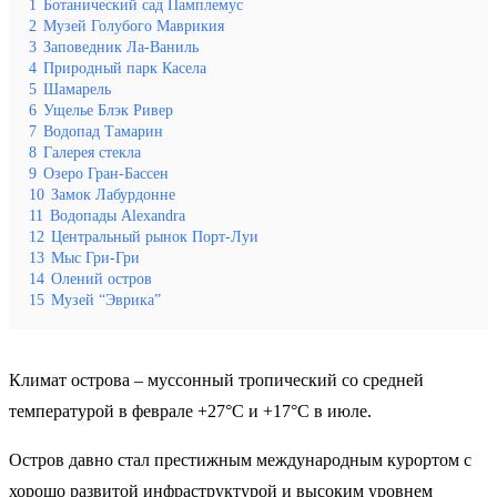
1
Ботанический сад Памплемус
2
Музей Голубого Маврикия
3
Заповедник Ла-Ваниль
4
Природный парк Касела
5
Шамарель
6
Ущелье Блэк Ривер
7
Водопад Тамарин
8
Галерея стекла
9
Озеро Гран-Бассен
10
Замок Лабурдонне
11
Водопады Alexandra
12
Центральный рынок Порт-Луи
13
Мыс Гри-Гри
14
Олений остров
15
Музей “Эврика”
Климат острова – муссонный тропический со средней
температурой в феврале +27°С и +17°С в июле.
Остров давно стал престижным международным курортом с
хорошо развитой инфраструктурой и высоким уровнем