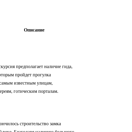
Описание
курсия предполагает наличие гида,
оторым пройдет прогулка
 самым известным улицам,
ереям, готическим порталам.
ончилось строительство замка
0 веке. Благодаря наличию большого