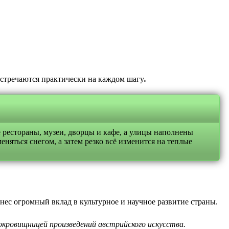
встречаются практически на каждом шагу
.
 рестораны, музеи, дворцы и кафе, а улицы наполнены
няться снегом, а затем резко всё изменится на теплые
нес огромный вклад в культурное и научное развитие страны.
окровищницей произведений австрийского искусства.