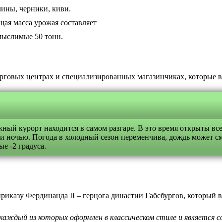
ины, черники, киви.
ая масса урожая составляет
мыслимые 50 тонн.
торговых центрах и специализированных магазинчиках, которые 
ный курорт находится в самом разгаре. В это время открыты все
 ночью. Погода в холодный сезон переменчива, дождь может сме
е -2 градуса.
иказу Фердинанда II – герцога династии Габсбургов, который в
аждый из которых оформлен в классическом стиле и является с