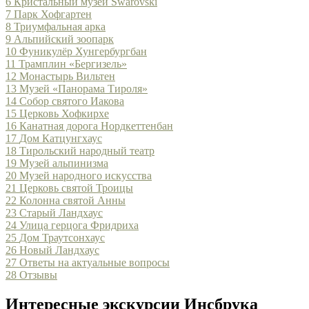
6
Кристальный музей Swarovski
7
Парк Хофгартен
8
Триумфальная арка
9
Альпийский зоопарк
10
Фуникулёр Хунгербургбан
11
Трамплин «Бергизель»
12
Монастырь Вильтен
13
Музей «Панорама Тироля»
14
Собор святого Иакова
15
Церковь Хофкирхе
16
Канатная дорога Нордкеттенбан
17
Дом Катцунгхаус
18
Тирольский народный театр
19
Музей альпинизма
20
Музей народного искусства
21
Церковь святой Троицы
22
Колонна святой Анны
23
Старый Ландхаус
24
Улица герцога Фридриха
25
Дом Траутсонхаус
26
Новый Ландхаус
27
Ответы на актуальные вопросы
28
Отзывы
Интересные экскурсии Инсбрука