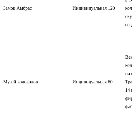
Замок Амбрас
Индивидуальная
120
кол
ску
соз
Век
кол
на 
Музей колоколов
Индивидуальная
60
Тр
14 
фи
фаб