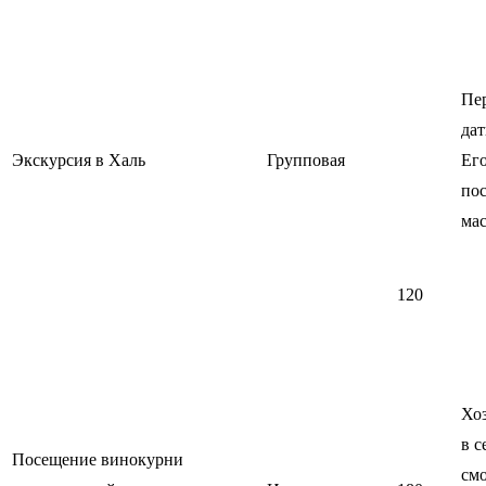
Пе
дат
Экскурсия в Халь
Групповая
Его
пос
ма
120
Хо
в с
Посещение винокурни
смо