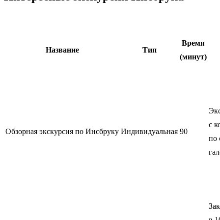
Время
Название
Тип
(минут)
Экс
с к
Обзорная экскурсия по Инсбруку
Индивидуальная
90
по
гал
Зак
в 1