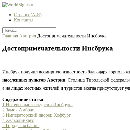
Страны (А-Я)
Контакты
Главная
Австрия
Достопримечательности Инсбрука
Достопримечательности Инсбрука
Инсбрук получил всемирную известность благодаря горнолыжн
населенных пунктов Австрии.
Столица Тирольской федеральн
а на лицах местных жителей и туристов всегда присутствует ул
Содержание статьи
1
Интересные экскурсии Инсбрука
2
Замок Амбрас
3
Императорский дворец Хофбург
4
Хельблинхаус
5
Городская башня