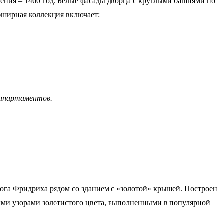
ения – 1460 год. Белые фасады дворца с круглыми башнями по
бширная коллекция включает:
 апартаментов.
ога Фридриха рядом со зданием с «золотой» крышей. Построен
ными узорами золотистого цвета, выполненными в популярной