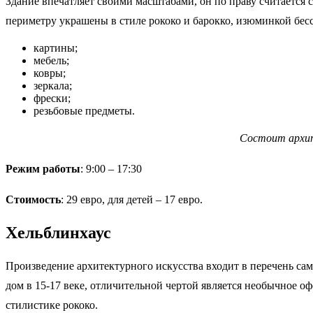
Здание впечатляет своими масштабами, он по праву считается
периметру украшены в стиле рококо и барокко, изюминкой бес
картины;
мебель;
ковры;
зеркала;
фрески;
резьбовые предметы.
Состоит архит
Режим работы
: 9:00 – 17:30
Стоимость
: 29 евро, для детей – 17 евро.
Хельблинхаус
Произведение архитектурного искусства входит в перечень са
дом в 15-17 веке, отличительной чертой является необычное 
стилистике рококо.