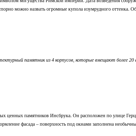
 символом могущества Римской империи. Дата возведения сооруж
спорно можно назвать огромные купола изумрудного оттенка. О
ектурный памятник из 4 корпусов, которые вмещают более 20
мых ценных памятников Инсбрука. Он расположен по улице Герц
оформление фасада – поверхность под окнами заполнена необыч