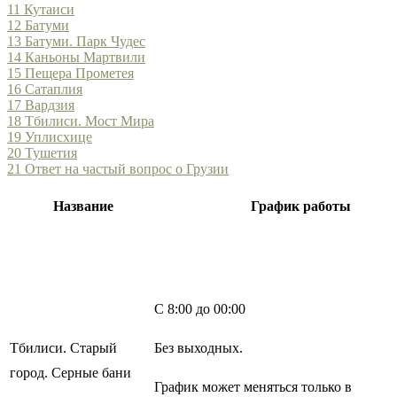
11
Кутаиси
12
Батуми
13
Батуми. Парк Чудес
14
Каньоны Мартвили
15
Пещера Прометея
16
Сатаплия
17
Вардзия
18
Тбилиси. Мост Мира
19
Уплисхице
20
Тушетия
21
Ответ на частый вопрос о Грузии
Название
График работы
С 8:00 до 00:00
Тбилиси. Старый
Без выходных.
город. Серные бани
График может меняться только в