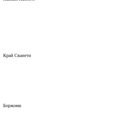
Край Сванети
Боржоми