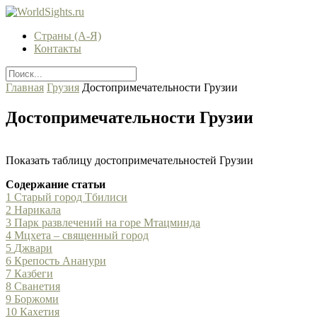
Страны (А-Я)
Контакты
Главная
Грузия
Достопримечательности Грузии
Достопримечательности Грузии
Показать таблицу достопримечательностей Грузии
Содержание статьи
1
Старый город Тбилиси
2
Нарикала
3
Парк развлечений на горе Мтацминда
4
Мцхета – священный город
5
Джвари
6
Крепость Ананури
7
Казбеги
8
Сванетия
9
Боржоми
10
Кахетия