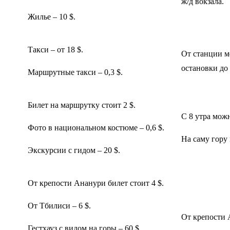
ж/д вокзала.
Жилье – 10 $.
Такси – от 18 $.
От станции м
остановки до
Маршрутные такси – 0,3 $.
Билет на маршрутку стоит 2 $.
С 8 утра мож
Фото в национальном костюме – 0,6 $.
На саму гору
Экскурсии с гидом – 20 $.
От крепости Ананури билет стоит 4 $.
От Тбилиси – 6 $.
От крепости 
Гестхауз с видом на горы – 60 $.