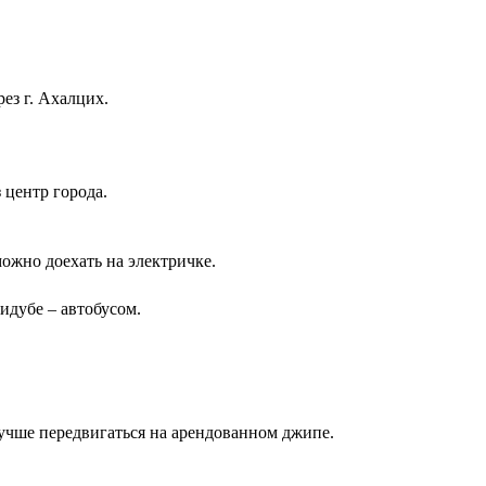
ез г. Ахалцих.
 центр города.
ожно доехать на электричке.
идубе – автобусом.
учше передвигаться на арендованном джипе.