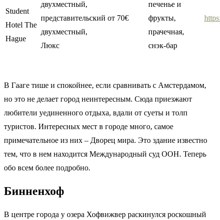
двухместный,
печенье и
Student
представительский
от 70€
фрукты,
http
Hotel The
двухместный,
прачечная,
Hague
Люкс
снэк-бар
В Гааге тише и спокойнее, если сравнивать с Амстердамом,
но это не делает город неинтересным. Сюда приезжают
любители уединенного отдыха, вдали от суеты и толп
туристов. Интересных мест в городе много, самое
примечательное из них – Дворец мира. Это здание известно
тем, что в нем находится Международный суд ООН. Теперь
обо всем более подробно.
Бинненхоф
В центре города у озера Хофвижвер раскинулся роскошный