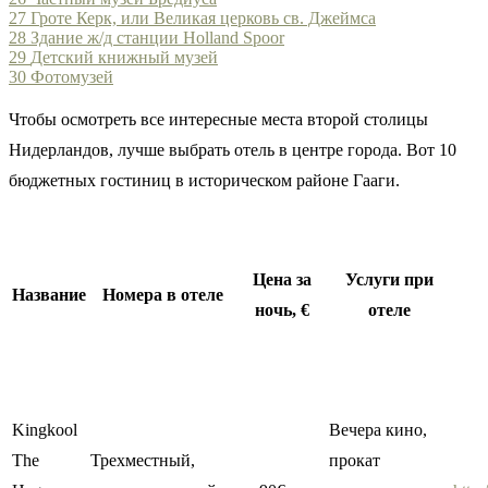
27
Гроте Керк, или Великая церковь св. Джеймса
28
Здание ж/д станции Holland Spoor
29
Детский книжный музей
30
Фотомузей
Чтобы осмотреть все интересные места второй столицы
Нидерландов, лучше выбрать отель в центре города. Вот 10
бюджетных гостиниц в историческом районе Гааги.
Цена за
Услуги при
Название
Номера в отеле
ночь, €
отеле
Kingkool
Вечера кино,
The
Трехместный,
прокат