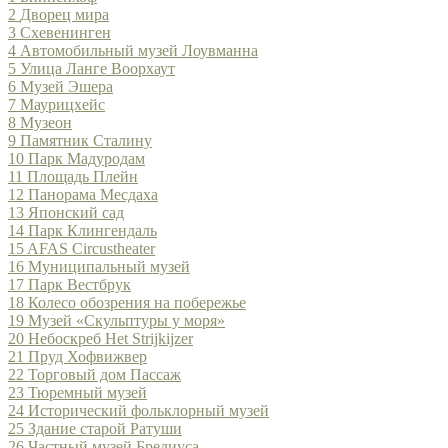
2
Дворец мира
3
Схевенинген
4
Автомобильный музей Лоувманна
5
Улица Ланге Воорхаут
6
Музей Эшера
7
Маурицхейс
8
Музеон
9
Памятник Сталину
10
Парк Мадуродам
11
Площадь Плейн
12
Панорама Месдаха
13
Японский сад
14
Парк Клингендаль
15
AFAS Circustheater
16
Муниципальный музей
17
Парк Вестбрук
18
Колесо обозрения на побережье
19
Музей «Скульптуры у моря»
20
Небоскреб Het Strijkijzer
21
Пруд Хофвижвер
22
Торговый дом Пассаж
23
Тюремный музей
24
Исторический фольклорный музей
25
Здание старой Ратуши
26
Частный музей Бредиуса