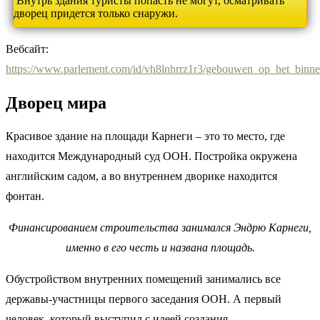
Внутрь здания туристы попасть не могут, осматривать
дворец придется только снаружи.
Вебсайт:
https://www.parlement.com/id/vh8lnhrrz1r3/gebouwen_op_het_binn
Дворец мира
Красивое здание на площади Карнеги – это то место, где
находится Международный суд ООН. Постройка окружена
английским садом, а во внутреннем дворике находится
фонтан.
Финансированием строительства занимался Эндрю Карнеги,
именно в его честь и названа площадь.
Обустройством внутренних помещений занимались все
державы-участницы первого заседания ООН. А первый
человек, который выступил с идеей создания