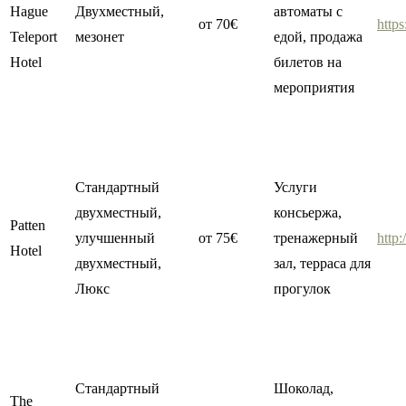
Hague
Двухместный,
автоматы с
от 70€
https
Teleport
мезонет
едой, продажа
Hotel
билетов на
мероприятия
Стандартный
Услуги
двухместный,
консьержа,
Patten
улучшенный
от 75€
тренажерный
http:
Hotel
двухместный,
зал, терраса для
Люкс
прогулок
Стандартный
Шоколад,
The