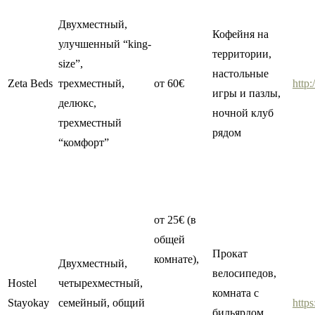
Двухместный,
Кофейня на
улучшенный “king-
территории,
size”,
настольные
Zeta Beds
трехместный,
от 60€
http
игры и пазлы,
делюкс,
ночной клуб
трехместный
рядом
“комфорт”
от 25€ (в
общей
Прокат
комнате),
Двухместный,
велосипедов,
Hostel
четырехместный,
комната с
Stayokay
семейный, общий
http
бильярдом,