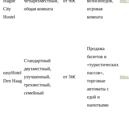
Hague
четырехместный,
от 90€
велосипедов,
http
City
общая комната
игровая
Hostel
комната
Продажа
билетов и
Стандартный
«туристических
двухместный,
easyHotel
пассов»,
улучшенный,
от 56€
http
Den Haag
торговые
трехместный,
автоматы с
семейный
едой и
напитками