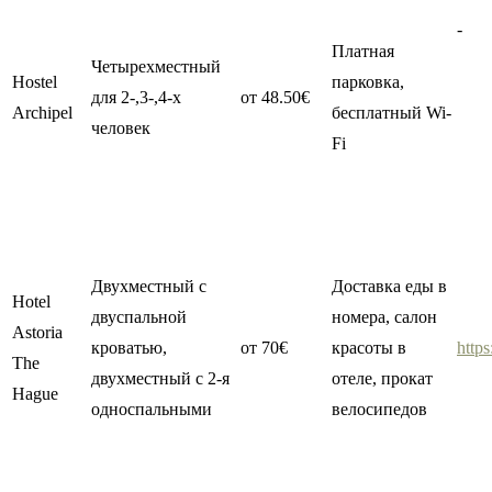
-
Платная
Четырехместный
Hostel
парковка,
для 2-,3-,4-х
от 48.50€
Archipel
бесплатный Wi-
человек
Fi
Двухместный с
Доставка еды в
Hotel
двуспальной
номера, салон
Astoria
кроватью,
от 70€
красоты в
https
The
двухместный с 2-я
отеле, прокат
Hague
односпальными
велосипедов