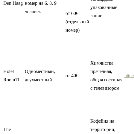
Den Haag
номер на 6, 8, 9
упакованные
человек
от 60€
ланчи
(отдельный
номер)
Химчистка,
Hotel
Одноместный,
прачечная,
от 40€
http:
Room11
двухместный
общая гостиная
с телевизором
Кофейня на
The
территории,