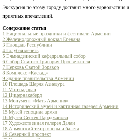
Экскурсия по этому городу доставит много удовольствия и
приятных впечатлений.
Содержание статьи
1
Национальные праздники и фестивали Армении
2
Железнодорожный вокзал Еревана
3
Площадь Республики
4
Голубая мечеть
5
Эчмиадзинский кафедральный собор
6
Собор Святого Григория Просветителя
7
Церковь Святой Зоравор
8
Комплекс «Каскад»
9
Здание правительства Армении
10
Площадь Шарля Азнавура
11
Матенадаран
12
Цицернакаберд
13
Монумент «Мать Армения»
14
Исторический музей и картинная галерея Армении
15
Музей геноцида армян
16
Музей Сергея Параджанова
17
Художественная галерея Далан
18
Армянский театр оперы и балета
19
Северный проспект