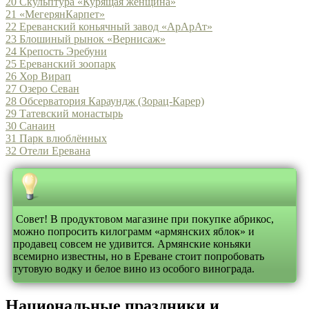
20
Скульптура «Курящая женщина»
21
«МегерянКарпет»
22
Ереванский коньячный завод «АрАрАт»
23
Блошиный рынок «Вернисаж»
24
Крепость Эребуни
25
Ереванский зоопарк
26
Хор Вирап
27
Озеро Севан
28
Обсерватория Караундж (Зорац-Карер)
29
Татевский монастырь
30
Санаин
31
Парк влюблённых
32
Отели Еревана
Совет! В продуктовом магазине при покупке абрикос,
можно попросить килограмм «армянских яблок» и
продавец совсем не удивится. Армянские коньяки
всемирно известны, но в Ереване стоит попробовать
тутовую водку и белое вино из особого винограда.
Национальные праздники и