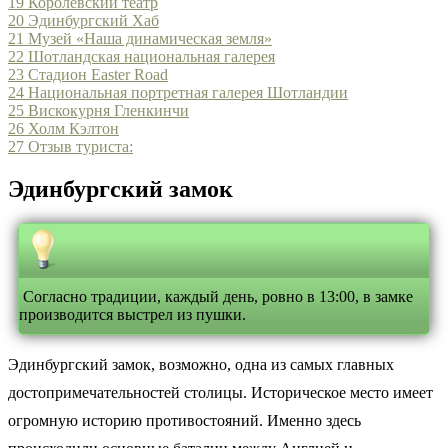
19
Королевский театр
20
Эдинбургский Хаб
21
Музей «Наша динамическая земля»
22
Шотландская национальная галерея
23
Стадион Easter Road
24
Национальная портретная галерея Шотландии
25
Вискокурня Гленкинчи
26
Холм Кэлтон
27
Отзыв туриста:
Эдинбургский замок
Согласно традиции, каждый день, ровно в 13:00, в замке
производится выстрел из пушки.
Эдинбургский замок, возможно, одна из самых главных
достопримечательностей столицы. Историческое место имеет
огромную историю противостояний. Именно здесь