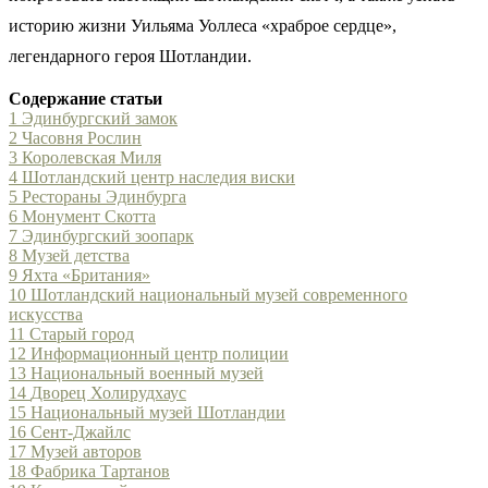
историю жизни Уильяма Уоллеса «храброе сердце»,
легендарного героя Шотландии.
Содержание статьи
1
Эдинбургский замок
2
Часовня Рослин
3
Королевская Миля
4
Шотландский центр наследия виски
5
Рестораны Эдинбурга
6
Монумент Скотта
7
Эдинбургский зоопарк
8
Музей детства
9
Яхта «Британия»
10
Шотландский национальный музей современного
искусства
11
Старый город
12
Информационный центр полиции
13
Национальный военный музей
14
Дворец Холирудхаус
15
Национальный музей Шотландии
16
Сент-Джайлс
17
Музей авторов
18
Фабрика Тартанов