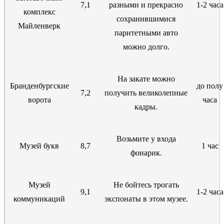
7,1
разными и прекрасно
1-2 часа
комплекс
сохранившимися
Майленверк
паритетными авто
можно долго.
На закате можно
Бранденбургские
до полу
7,2
получить великолепные
ворота
часа
кадры.
Возьмите у входа
Музей букв
8,7
1 час
фонарик.
Музей
Не бойтесь трогать
9,1
1-2 часа
коммуникаций
экспонаты в этом музее.