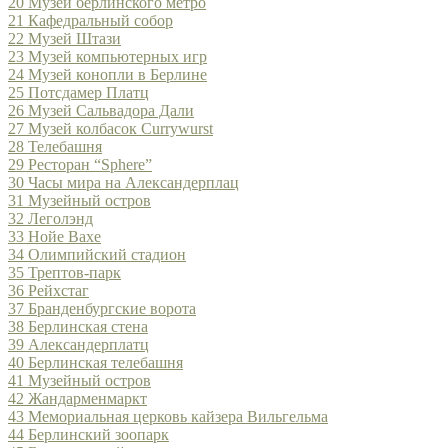
20
Музей берлинского метро
21
Кафедральный собор
22
Музей Штази
23
Музей компьютерных игр
24
Музей конопли в Берлине
25
Потсдамер Платц
26
Музей Сальвадора Дали
27
Музей колбасок Currywurst
28
Телебашня
29
Ресторан “Sphere”
30
Часы мира на Александерплац
31
Музейный остров
32
Леголэнд
33
Нойе Вахе
34
Олимпийский стадион
35
Трептов-парк
36
Рейхстаг
37
Бранденбургские ворота
38
Берлинская стена
39
Александерплатц
40
Берлинская телебашня
41
Музейный остров
42
Жандарменмаркт
43
Мемориальная церковь кайзера Вильгельма
44
Берлинский зоопарк