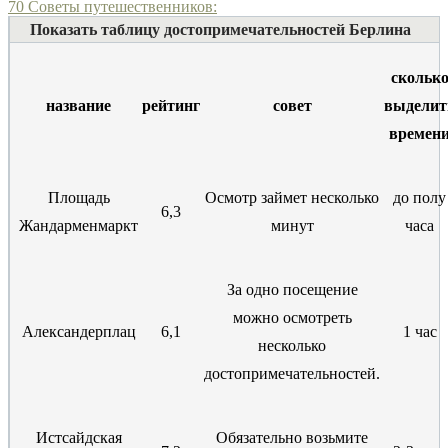
70
Советы путешественников:
Показать таблицу достопримечательностей Берлина
скольк
название
рейтинг
совет
выделит
времен
Площадь
Осмотр займет несколько
до полу
6,3
Жандарменмаркт
минут
часа
За одно посещение
можно осмотреть
Александерплац
6,1
1 час
несколько
достопримечательностей.
Истсайдская
Обязательно возьмите