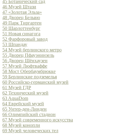
45
Ботанический сад
46
Музей Штази
47
«Золотая Эльза»
48
Дворец Бельвю
49
Парк Тиргартен
50
Шарлоттенбург
51
Новая синагога
52
Фарфоровый завод
53
Шпандау
54
Музей берлинского метро
55
Дворец Пфауэнинзель
56
Дворец Шёнхаузен
57
Музей Люфтваффе
58
Мост Обербаумбрюкке
59
Берлинские подземелья
60
Российско-германский музей
61
Музей ГДР
62
Технический музей
63
AquaDom
64
Еврейский музей
65
Унтер-ден-Линден
66
Олимпийский стадион
67
Музей современного искусства
68
Музей конопли
69
Музей человеческих тел