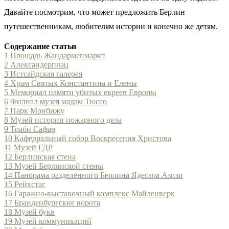
Давайте посмотрим, что может предложить Берлин
путешественникам, любителям истории и конечно же детям.
Содержание статьи
1
Площадь Жандарменмаркт
2
Александерплац
3
Истсайдская галерея
4
Храм Святых Константина и Елены
5
Мемориал памяти убитых евреев Европы
6
Филиал музея мадам Тюссо
7
Парк Монбижу
8
Музей истории пожарного дела
9
Траби Сафар
10
Кафедральный собор Воскресения Христова
11
Музей ГДР
12
Берлинская стена
13
Музей Берлинской стены
14
Панорама разделенного Берлина Ядегара Азизи
15
Рейхстаг
16
Гаражно-выставочный комплекс Майленверк
17
Бранденбургские ворота
18
Музей букв
19
Музей коммуникаций