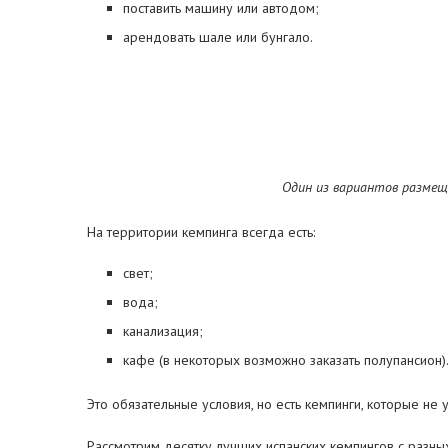
поставить машину или автодом;
арендовать шале или бунгало.
Один из вариантов размещ
На территории кемпинга всегда есть:
свет;
вода;
канализация;
кафе (в некоторых возможно заказать полупансион)
Это обязательные условия, но есть кемпинги, которые не
Рассмотрим десятку лучших испанских кемпингов с разных