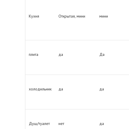
Кухня
Открытая, мини
мини
плита
да
Да
холодильник
да
да
Душ/туалет
нет
да