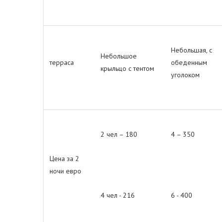
Небольшая, с
Небольшое
терраса
обеденным
крыльцо с тентом
уголоком
2 чел – 180
4 – 350
Цена за 2
ночи евро
4 чел - 216
6 - 400