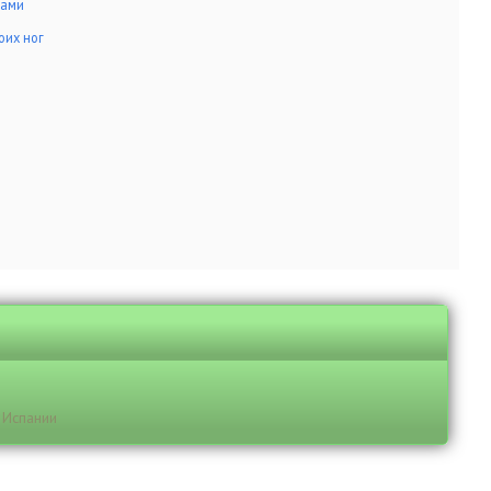
вами
оих ног
 Испании