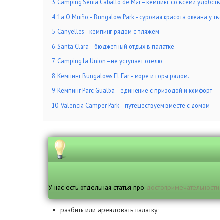
3
Camping Sènia Caballo de Mar – кемпинг со всеми удобст
4
1a O Muiño – Bungalow Park – суровая красота океана у тв
5
Canyelles – кемпинг рядом с пляжем
6
Santa Clara – бюджетный отдых в палатке
7
Camping la Union – не уступает отелю
8
Кемпинг Bungalows El Far – море и горы рядом.
9
Кемпинг Parc Gualba – единение с природой и комфорт
10
Valencia Camper Park – путешествуем вместе с домом
У нас есть отдельная статья про
достопримечательности
разбить или арендовать палатку;