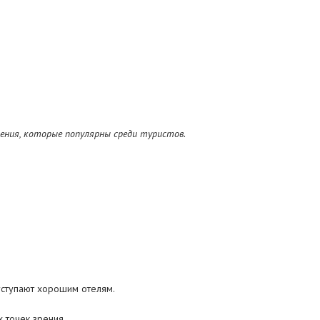
ения, которые популярны среди туристов.
.
 уступают хорошим отелям.
 точек зрения.